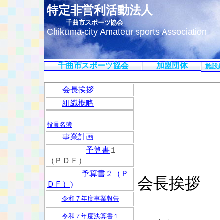
特定非営利活動法人
千曲市スポーツ協会
Chikuma-city Amateur sports Association
千曲市スポーツ協会
加盟団体
施設
会長挨拶
組織概略
役員名簿
事業
計
画
予算書
１
（ＰＤＦ）
予算書２（Ｐ
会長
ＤＦ）
)
令和７年度事業報告
令和７年度決算書１