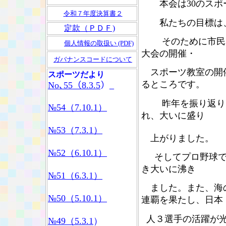
本会は30のスポー
令和７年度決算書２
私たちの目標は、
定款（ＰＤＦ)
そのために市民み
個人情報の取扱い (PDF)
大会の開催・
ガバナンスコードについて
スポーツ教室の開催
スポーツだより
るところです。
No､55（8.3.5
）
_
昨年を振り返りま
№54（7.10.1）
れ、大いに盛り
№53（7.3.1）
上がりました。
№52（6.10.1）
そしてプロ野球で
き大いに沸き
№51（6.3.1）
ました。また、海
№50（5.10.1）
連覇を果たし、日本
人３選手の活躍が光
№49（5.3.1
）