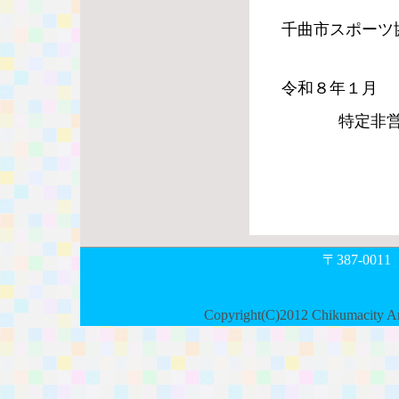
千曲市スポーツ協
令和８年１月
特定非
会長
〒387-0
Copyright(C)2012 Chikumacity Ama